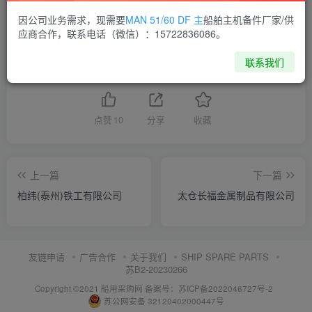
因公司业务需求，现需要
MAN 51/60 DF 主
船舶主机备件厂家/供
供应商通讯录
江苏
应商合作，联系电话（微信）：15722836086。
联系我们
喜欢就支持一下吧
点赞
10
分享
收藏
上一篇
下一篇
柏纬(泰州)铁工有限公司
太仓长福金属制品有限公司
友链申请
广告合作
关于我们
SHIP SPARE PARTS
苏B2-20230266
Copyright ©2021 船用采购网
备案号：苏ICP备2022046727号-2
苏公网安备 32120402000447号