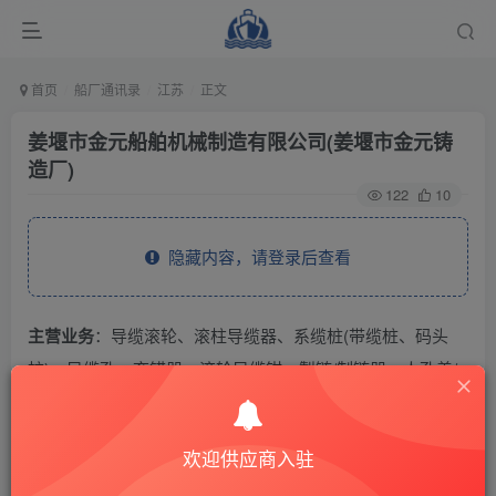
首页
船厂通讯录
江苏
正文
姜堰市金元船舶机械制造有限公司(姜堰市金元铸
造厂)
122
10
隐藏内容，请登录后查看
主营业务
：导缆滚轮、滚柱导缆器、系缆桩(带缆桩、码头
桩)、导缆孔、弃锚器、滚轮导缆钳、掣链/制链器、人孔盖/
油舱盖/舱口盖、船用卷车、船用锚。
欢迎供应商入驻
THE END