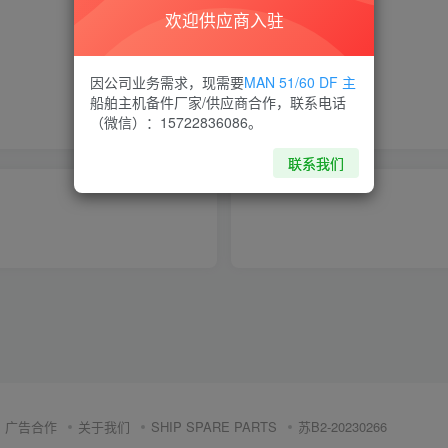
欢迎供应商入驻
喜欢就支持一下吧
因公司业务需求，现需要
MAN 51/60 DF 主
船舶主机备件厂家/供应商合作，联系电话
点赞
12
分享
收藏
（微信）：15722836086。
联系我们
广告合作
关于我们
SHIP SPARE PARTS
苏B2-20230266