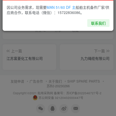
因公司业务需求，现需要
MAN 51/60 DF 主
船舶主机备件厂家/供
喜欢就支持一下吧
应商合作，联系电话（微信）：15722836086。
联系我们
点赞
12
分享
收藏
上一篇
下一篇
江苏富菱化工有限公司
九力绳缆有限公司
友链申请
广告合作
关于我们
SHIP SPARE PARTS
苏B2-20230266
Copyright ©2021 船用采购网
备案号：苏ICP备2022046727号-2
苏公网安备 32120402000447号