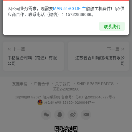
喜欢就支持一下吧
因公司业务需求，现需要
MAN 51/60 DF 主
船舶主机备件厂家/供
应商合作，联系电话（微信）：15722836086。
点赞
10
分享
收藏
联系我们
上一篇
下一篇
中格复合材料（南通）有限
江苏省香川绳缆科技有限公
公司
司
友链申请
广告合作
关于我们
SHIP SPARE PARTS
苏B2-20230266
Copyright ©2021 船用采购网
备案号：苏ICP备2022046727号-2
苏公网安备 32120402000447号