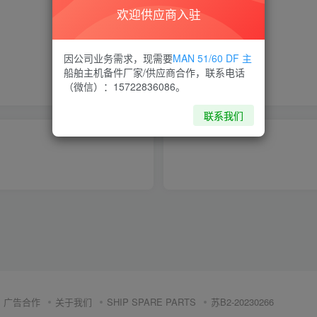
欢迎供应商入驻
喜欢就支持一下吧
因公司业务需求，现需要
MAN 51/60 DF 主
船舶主机备件厂家/供应商合作，联系电话
点赞
8
分享
收藏
（微信）：15722836086。
联系我们
广告合作
关于我们
SHIP SPARE PARTS
苏B2-20230266