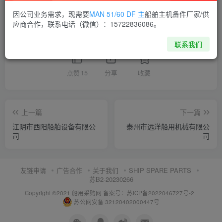
供应商通讯录
江苏
因公司业务需求，现需要
MAN 51/60 DF 主
船舶主机备件厂家/供
应商合作，联系电话（微信）：15722836086。
喜欢就支持一下吧
联系我们
点赞
15
分享
收藏
上一篇
下一篇
江阴市西阳船舶设备有限公
泰州市远洋船用机械有限公
司
司
友链申请
广告合作
关于我们
SHIP SPARE PARTS
苏B2-20230266
Copyright ©2021 船用采购网
备案号：苏ICP备2022046727号-2
苏公网安备 32120402000447号