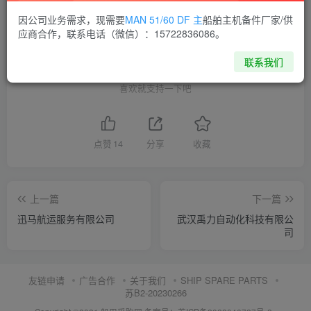
THE END
因公司业务需求，现需要
MAN 51/60 DF 主
船舶主机备件厂家/供
应商合作，联系电话（微信）：15722836086。
供应商通讯录
湖北
联系我们
喜欢就支持一下吧
点赞
14
分享
收藏
上一篇
下一篇
迅马航运服务有限公司
武汉禹力自动化科技有限公
司
友链申请
广告合作
关于我们
SHIP SPARE PARTS
苏B2-20230266