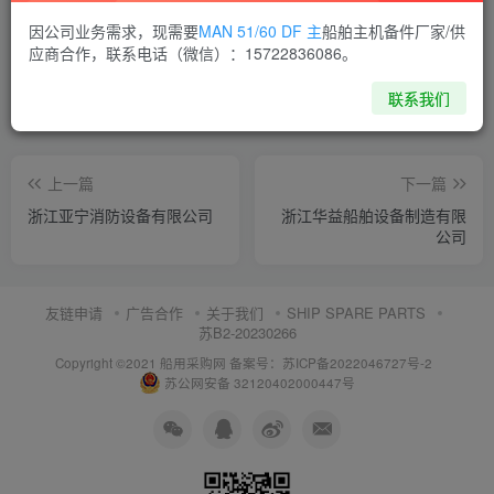
喜欢就支持一下吧
因公司业务需求，现需要
MAN 51/60 DF 主
船舶主机备件厂家/供
应商合作，联系电话（微信）：15722836086。
点赞
5
分享
收藏
联系我们
上一篇
下一篇
浙江亚宁消防设备有限公司
浙江华益船舶设备制造有限
公司
友链申请
广告合作
关于我们
SHIP SPARE PARTS
苏B2-20230266
Copyright ©2021 船用采购网
备案号：苏ICP备2022046727号-2
苏公网安备 32120402000447号