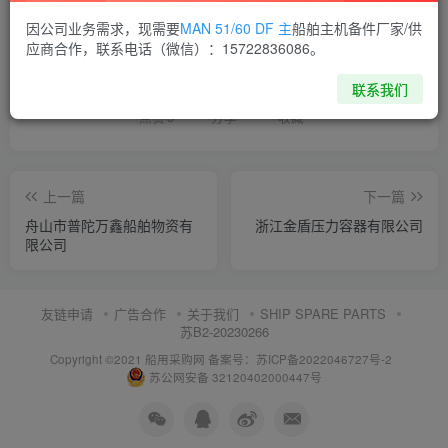
因公司业务需求，现需要
MAN 51/60 DF 主
船舶主机备件厂家/供
喜欢就支持一下吧
应商合作，联系电话（微信）：15722836086。
联系我们
点赞
5
分享
收藏
上一篇
下一篇
舟山市普陀万鑫船舶物资有
浙江金盾压力容器有限公司
限公司
友链申请
广告合作
关于我们
SHIP SPARE PARTS
苏B2-20230266
Copyright ©2021 船用采购网
备案号：苏ICP备2022046727号-2
苏公网安备 32120402000447号