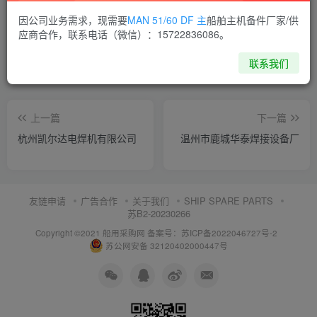
喜欢就支持一下吧
因公司业务需求，现需要
MAN 51/60 DF 主
船舶主机备件厂家/供
应商合作，联系电话（微信）：15722836086。
点赞
15
分享
收藏
联系我们
上一篇
下一篇
杭州凯尔达电焊机有限公司
温州市鹿城华泰焊接设备厂
友链申请
广告合作
关于我们
SHIP SPARE PARTS
苏B2-20230266
Copyright ©2021 船用采购网
备案号：苏ICP备2022046727号-2
苏公网安备 32120402000447号