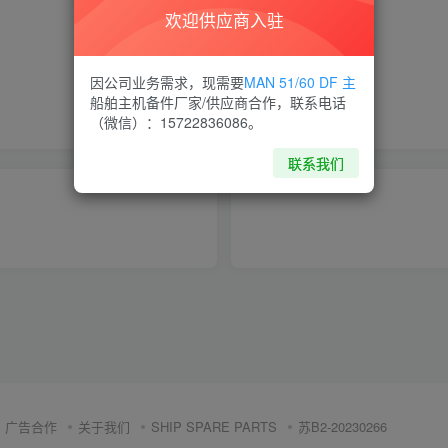
欢迎供应商入驻
喜欢就支持一下吧
因公司业务需求，现需要
MAN 51/60 DF 主
船舶主机备件厂家/供应商合作，联系电话
点赞
9
分享
收藏
（微信）：15722836086。
联系我们
广告合作
关于我们
SHIP SPARE PARTS
苏B2-20230266