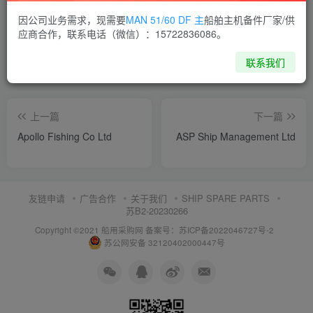
喜欢就支持一下吧
因公司业务需求，现需要
MAN 51/60 DF 主
船舶主机备件厂家/供
应商合作，联系电话（微信）：15722836086。
点赞
8
分享
收藏
联系我们
上一篇
下一篇
Apollo Fishing Co Ltd
ASP Ship Management Ltd
友链申请
广告合作
关于我们
SHIP SPARE PARTS
苏B2-20230266
Copyright ©2021 船用采购网
备案号：苏ICP备2022046727号-2
苏公网安备 32120402000447号