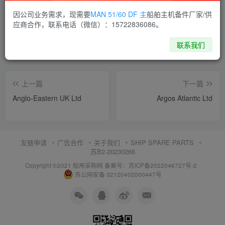
喜欢就支持一下吧
因公司业务需求，现需要
MAN 51/60 DF 主
船舶主机备件厂家/供
应商合作，联系电话（微信）：15722836086。
点赞
11
分享
收藏
联系我们
上一篇
下一篇
Anglo-Eastern UK Ltd
Argos Atlantic Ltd
友链申请
广告合作
关于我们
SHIP SPARE PARTS
苏B2-20230266
Copyright ©2021 船用采购网
备案号：苏ICP备2022046727号-2
苏公网安备 32120402000447号