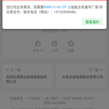
THE END
因公司业务需求，现需要
MAN 51/60 DF 主
船舶主机备件厂家/供
应商合作，联系电话（微信）：15722836086。
供应商通讯录
辽宁
联系我们
喜欢就支持一下吧
点赞
12
分享
收藏
上一篇
下一篇
瓦房店通用冶金轴承制造有
大连冶金轴承股份有限公司
限公司
友链申请
广告合作
关于我们
SHIP SPARE PARTS
苏B2-20230266