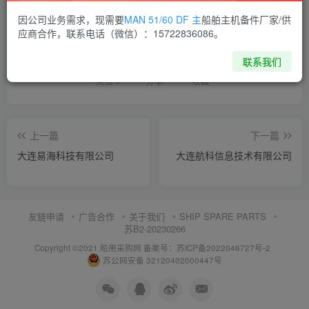
因公司业务需求，现需要
MAN 51/60 DF 主
船舶主机备件厂家/供
喜欢就支持一下吧
应商合作，联系电话（微信）：15722836086。
联系我们
点赞
6
分享
收藏
上一篇
下一篇
大连易海科技有限公司
大连航科信息技术有限公司
友链申请
广告合作
关于我们
SHIP SPARE PARTS
苏B2-20230266
Copyright ©2021 船用采购网
备案号：苏ICP备2022046727号-2
苏公网安备 32120402000447号