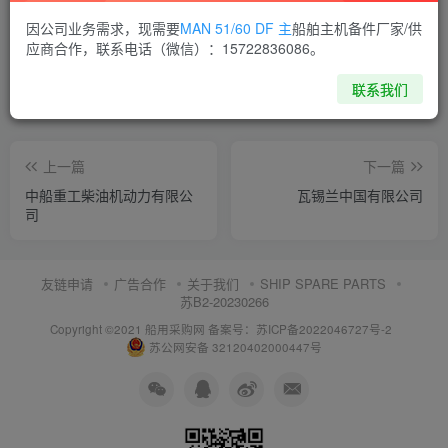
喜欢就支持一下吧
因公司业务需求，现需要
MAN 51/60 DF 主
船舶主机备件厂家/供
应商合作，联系电话（微信）：15722836086。
点赞
9
分享
收藏
联系我们
上一篇
下一篇
中船重工柴油机动力有限公
瓦锡兰中国有限公司
司
友链申请
广告合作
关于我们
SHIP SPARE PARTS
苏B2-20230266
Copyright ©2021 船用采购网
备案号：苏ICP备2022046727号-2
苏公网安备 32120402000447号