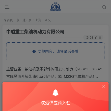
首页
船厂通讯录
上海
正文
中船重工柴油机动力有限公司
98
8
隐藏内容，请登录后查看
主营业务
：柴油机及零部件的研发与制造（6CS21、8CS21
常规燃油系统柴油机系列产品、8缸M23G气体机产品）。
THE END
欢迎供应商入驻
供应商通讯录
上海