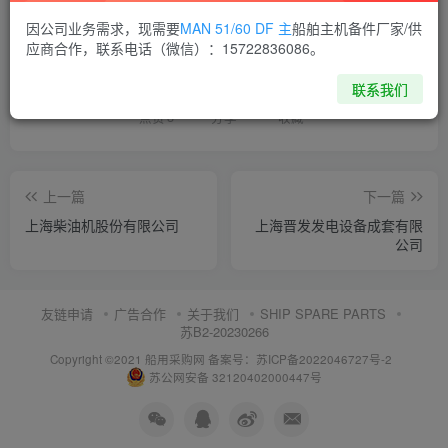
因公司业务需求，现需要
MAN 51/60 DF 主
船舶主机备件厂家/供
喜欢就支持一下吧
应商合作，联系电话（微信）：15722836086。
联系我们
点赞
8
分享
收藏
上一篇
下一篇
上海柴油机股份有限公司
上海晋发发电设备成套有限
公司
友链申请
广告合作
关于我们
SHIP SPARE PARTS
苏B2-20230266
Copyright ©2021 船用采购网
备案号：苏ICP备2022046727号-2
苏公网安备 32120402000447号