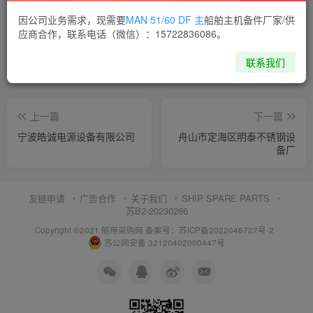
喜欢就支持一下吧
因公司业务需求，现需要
MAN 51/60 DF 主
船舶主机备件厂家/供
应商合作，联系电话（微信）：15722836086。
点赞
9
分享
收藏
联系我们
上一篇
下一篇
宁波皓诚电源设备有限公司
舟山市定海区明泰不锈钢设
备厂
友链申请
广告合作
关于我们
SHIP SPARE PARTS
苏B2-20230266
Copyright ©2021 船用采购网
备案号：苏ICP备2022046727号-2
苏公网安备 32120402000447号