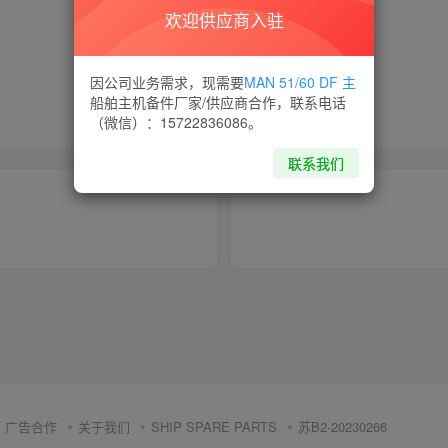
欢迎供应商入驻
喜欢就支持一下吧
因公司业务需求，现需要
MAN 51/60 DF 主
船舶主机备件厂家/供应商合作，联系电话
点赞
15
分享
收藏
（微信）：15722836086。
联系我们
广告合作
关于我们
SHIP SPARE PARTS
苏B2-20230266