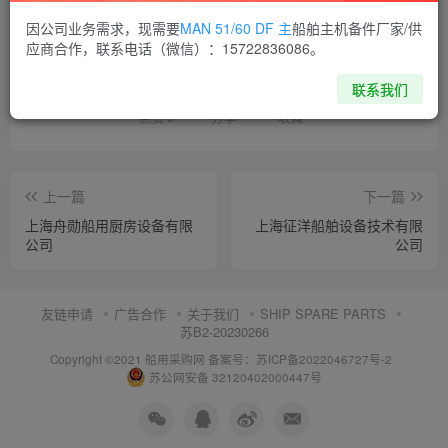
因公司业务需求，现需要
MAN 51/60 DF 主
船舶主机备件厂家/供
喜欢就支持一下吧
应商合作，联系电话（微信）：15722836086。
联系我们
点赞
9
分享
收藏
上一篇
下一篇
上海舟勋船用厨房设备有限
上海征洋船舶设备技术有限
公司
公司
友链申请
广告合作
关于我们
SHIP SPARE PARTS
苏B2-20230266
Copyright ©2021 船用采购网
备案号：苏ICP备2022046727号-2
苏公网安备 32120402000447号