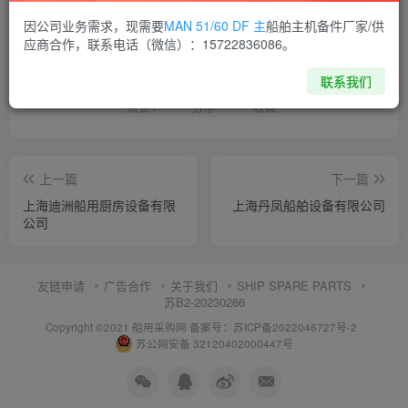
因公司业务需求，现需要
MAN 51/60 DF 主
船舶主机备件厂家/供
喜欢就支持一下吧
应商合作，联系电话（微信）：15722836086。
联系我们
点赞
7
分享
收藏
上一篇
下一篇
上海迪洲船用厨房设备有限
上海丹凤船舶设备有限公司
公司
友链申请
广告合作
关于我们
SHIP SPARE PARTS
苏B2-20230266
Copyright ©2021 船用采购网
备案号：苏ICP备2022046727号-2
苏公网安备 32120402000447号