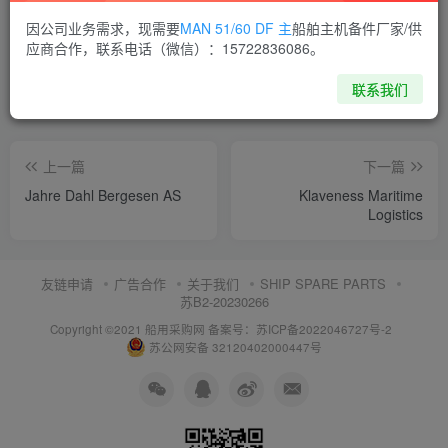
喜欢就支持一下吧
因公司业务需求，现需要
MAN 51/60 DF 主
船舶主机备件厂家/供
应商合作，联系电话（微信）：15722836086。
点赞
15
分享
收藏
联系我们
上一篇
下一篇
Jahre Dahl Bergesen AS
Klaveness Maritime
Logistics
友链申请
广告合作
关于我们
SHIP SPARE PARTS
苏B2-20230266
Copyright ©2021 船用采购网
备案号：苏ICP备2022046727号-2
苏公网安备 32120402000447号