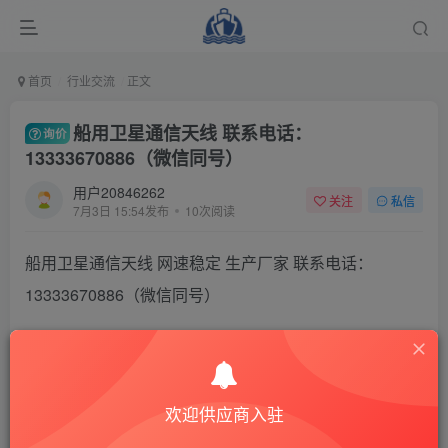
首页
行业交流
正文
船用卫星通信天线 联系电话：
询价
13333670886（微信同号）
用户20846262
关注
私信
7月3日 15:54发布
10次阅读
船用卫星通信天线 网速稳定 生产厂家 联系电话：
13333670886（微信同号）
船舶配件
欢迎供应商入驻
温馨提示：
该询价订单具有时效性，询价发布
内报价
2天