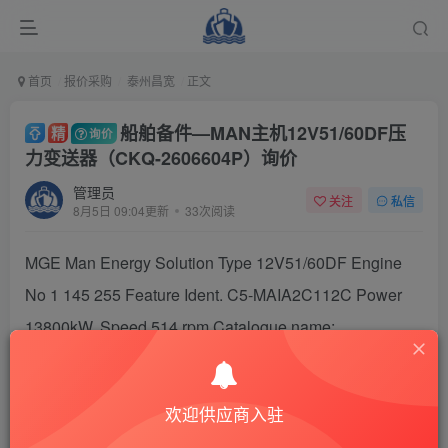
首页
报价采购
泰州昌宽
正文
船舶备件—MAN主机12V51/60DF压
精
询价
力变送器（CKQ-2606604P）询价
管理员
关注
私信
8月5日 09:04更新
33次阅读
MGE Man Energy Solution Type 12V51/60DF Engine
No 1 145 255 Feature Ident. C5-MAIA2C112C Power
13800kW, Speed 514 rpm Catalogue name:
SPC_1145254,1145255_EN
欢迎供应商入驻