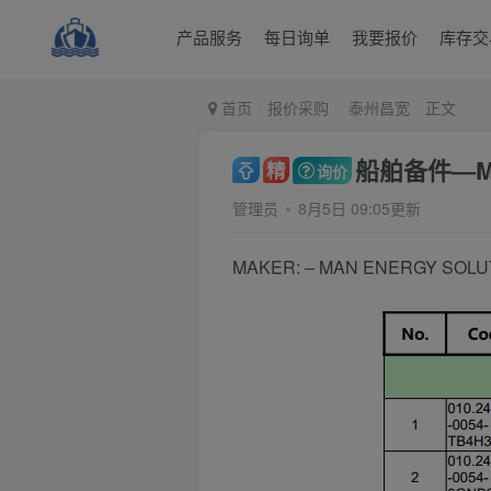
产品服务
每日询单
我要报价
库存交
首页
报价采购
泰州昌宽
正文
船舶备件—MA
精
询价
管理员
8月5日 09:05更新
MAKER: – MAN ENERGY SOLUTI