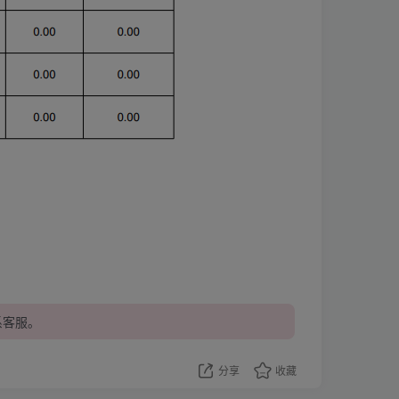
系客服。
分享
收藏