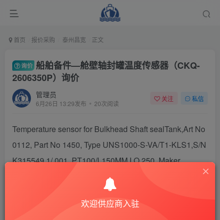
首页
报价采购
泰州昌宽
正文
船舶备件—舱壁轴封罐温度传感器（CKQ-
询价
2606350P）询价
管理员
关注
私信
6月26日 13:29发布
20次阅读
Temperature sensor for Bulkhead Shaft sealTank,Art No
0112, Part No 1450, Type UNS1000-S-VA/T1-KLS1,S/N
K315549.1/ 001, PT100/L150MM,LO 250, Maker
Barksdale Control products06/13, DC 230V/2A/40W, AC
230V/2A/40V, Made in Germany Part:Temperature
欢迎供应商入驻
sensor