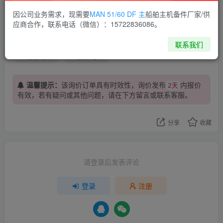
=1pc
因公司业务需求，现需要
MAN 51/60 DF 主
船舶主机备件厂家/供
应商合作，联系电话（微信）：15722836086。
仪器仪表
泰州昌宽科技
船用设备
联系我们
船舶物料
船舶配件
温馨提示：
该询价订单具有时效性，询价发布
内报价
2天
有效，若有疑问或其他问题，请在下方
留言
或联系客服。
分享
收藏
请登录后发表评论
登录
注册