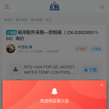
首页
报价采购
泰州昌宽
正文
船用配件采购—控制阀（ CK-D20230511-
询价
04）询价
申慧敏
关注
私信
5月11日 14:12发布
48次阅读
RFQ-1426-FOR-GE-JACKET-
下载
WATER-TEMP.-CONTROL-VA
LVE.xlsx
xlsx文件
64.3K
欢迎供应商入驻