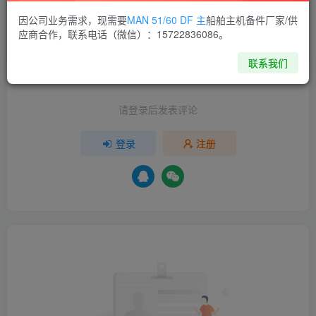
温馨提示：
该询价订单具有时效性，询价发布
内报价
2天
有效，若有疑问或其他问题，请在下方
留言
或联系客服。
因公司业务需求，现需要
MAN 51/60 DF 主
船舶主机备件厂家/供
应商合作，联系电话（微信）：15722836086。
分享
收藏
联系我们
请登录后发表评论
登录
注册