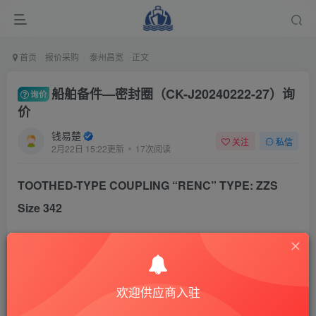
首页
报价采购
泰州昌宽
正文
船舶备件—密封圈（CK-J20240222-27）询
询价
价
钱易楚
关注
私信
2月22日 15:22更新
17次阅读
TOOTHED-TYPE COUPLING “RENC” TYPE: ZZS
Size 342
Pm- 340Kw, n – 275 1/min Z-Nr. 5610309
Technisch handels.en adviesbureau “boone b.v.”
欢迎供应商入驻