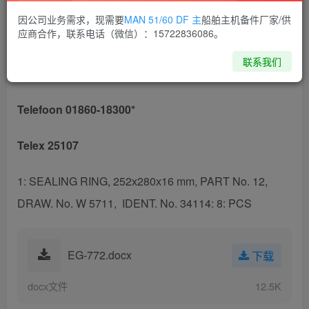
Havendam 7
因公司业务需求，现需要
MAN 51/60 DF 主
船舶主机备件厂家/供
应商合作，联系电话（微信）：15722836086。
Postbus 1372
联系我们
3260 AJ Oud-Beijerland
Telefoon 01860-18300*
Telex 25107
1: SEALING RING, 252х280х16 mm, PART No. 12,
DRAW. No. W 5711, IDENT. No. 34114: 8: PCS
EG-772.docx
下载
docx文件
12.5K