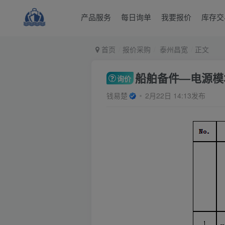
产品服务
每日询单
我要报价
库存交
首页
报价采购
泰州昌宽
正文
船舶备件—电源模块（
询价
钱易楚
2月22日 14:13发布