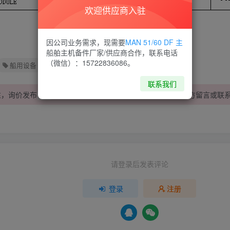
欢迎供应商入驻
因公司业务需求，现需要
MAN 51/60 DF 主
船舶主机备件厂家/供应商合作，联系电话
（微信）：15722836086。
船用设备
船舶物料
船舶配件
联系我们
性，询价发布
内报价有效，若有疑问或其他问题，请在下方
留言
或联
2天
请登录后发表评论
登录
注册