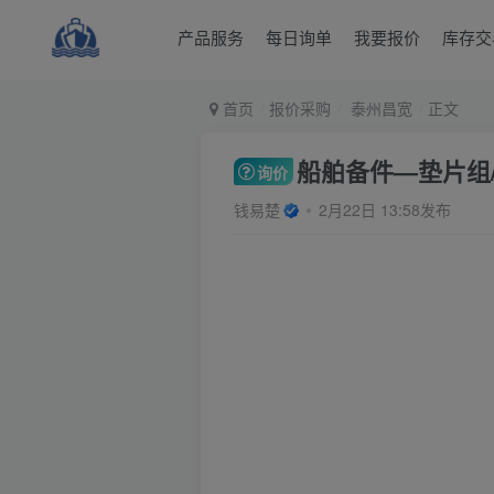
产品服务
每日询单
我要报价
库存交
首页
报价采购
泰州昌宽
正文
船舶备件—垫片组/橡
询价
钱易楚
2月22日 13:58发布