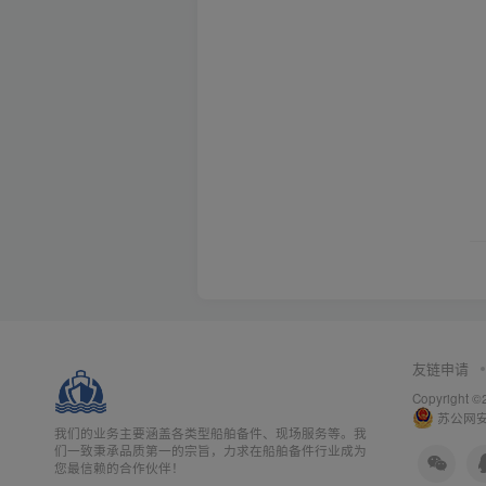
友链申请
Copyright
苏公网安备
我们的业务主要涵盖各类型船舶备件、现场服务等。我
们一致秉承品质第一的宗旨，力求在船舶备件行业成为
您最信赖的合作伙伴！