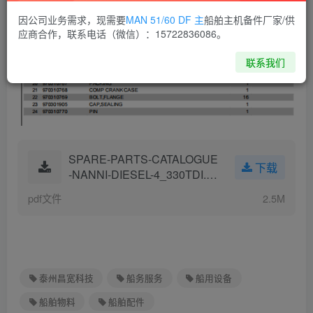
因公司业务需求，现需要
MAN 51/60 DF 主
船舶主机备件厂家/供
应商合作，联系电话（微信）：15722836086。
联系我们
SPARE-PARTS-CATALOGUE
下载
-NANNI-DIESEL-4_330TDI.pd
f
pdf文件
2.5M
泰州昌宽科技
船务服务
船用设备
船舶物料
船舶配件