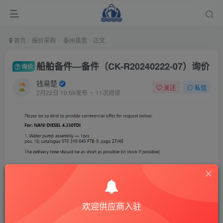
首页
报价采购
泰州昌宽
正文
船舶备件—备件（CK-R20240222-07）询价
询价
钱易楚
关注
私信
2月22日 10:59发布
11次阅读
欢迎供应商入驻