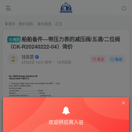
首页
报价采购
泰州昌宽
正文
船舶备件—带压力表的减压阀/五通/二位阀
询价
（CK-R20240222-04）询价
钱易楚
关注
私信
2月22日 10:51发布
14次阅读
欢迎供应商入驻