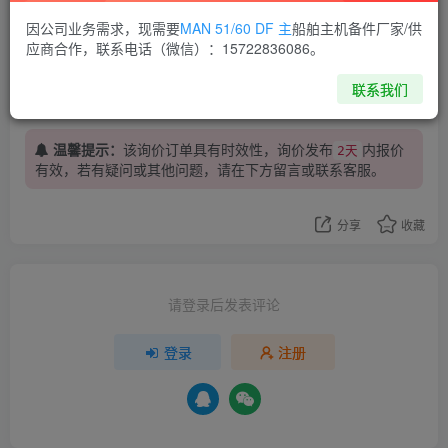
因公司业务需求，现需要
MAN 51/60 DF 主
船舶主机备件厂家/供
应商合作，联系电话（微信）：15722836086。
泰州昌宽科技
船用设备
船用阀
联系我们
船舶物料
船舶配件
温馨提示：
该询价订单具有时效性，询价发布
内报价
2天
有效，若有疑问或其他问题，请在下方
留言
或联系客服。
分享
收藏
请登录后发表评论
登录
注册