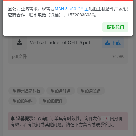
下载
CH1-9-Deck-store_Requisitio
因公司业务需求，现需要
MAN 51/60 DF 主
船舶主机备件厂家/供
n.xls
应商合作，联系电话（微信）：15722836086。
xls文件
40.0K
联系我们
Vertical-ladder-of-CH1-9.pdf
下载
pdf文件
191.9K
泰州昌宽科技
船务服务
船用设备
船舶物料
船舶配件
温馨提示：
该询价订单具有时效性，询价发布
内报价
2天
有效，若有疑问或其他问题，请在下方
留言
或联系客服。