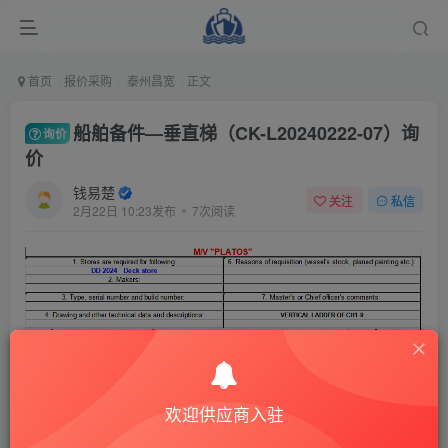
首页
报价采购
泰州昌宽
正文
船舶备件—垂直梯（CK-L20240222-07）询
询价
价
钱易楚
关注
私信
2月22日 10:23发布
7次阅读
欢迎供应商入驻
165-DD-2024-Vertical-ladder-