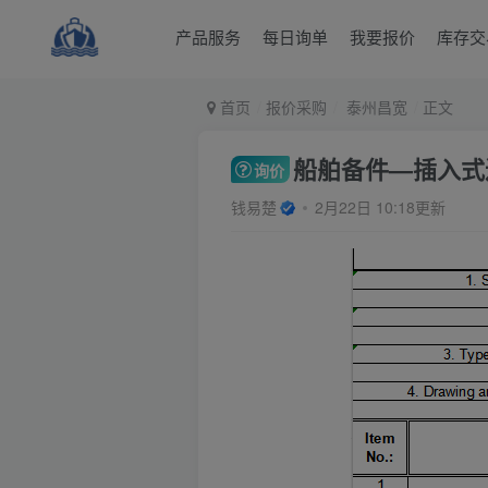
产品服务
每日询单
我要报价
库存交
首页
报价采购
泰州昌宽
正文
船舶备件—插入式连接
询价
钱易楚
2月22日 10:18更新