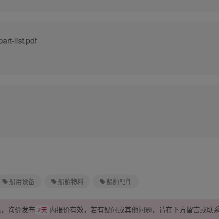
art-list.pdf
船用设备
船舶物料
船舶配件
性，询价发布
内报价有效，若有疑问或其他问题，请在下方
留言
或联
2天