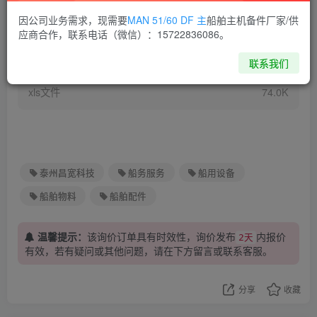
因公司业务需求，现需要
MAN 51/60 DF 主
船舶主机备件厂家/供
应商合作，联系电话（微信）：15722836086。
29-ELECTRICAL-STORE_Re
下载
联系我们
quisition.xls
xls文件
74.0K
泰州昌宽科技
船务服务
船用设备
船舶物料
船舶配件
温馨提示：
该询价订单具有时效性，询价发布
内报价
2天
有效，若有疑问或其他问题，请在下方
留言
或联系客服。
分享
收藏