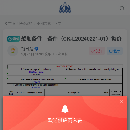
首页
报价采购
泰州昌宽
正文
船舶备件—备件（CK-L20240221-01）询价
询价
钱易楚
关注
私信
2月21日 16:01发布
8次阅读
欢迎供应商入驻