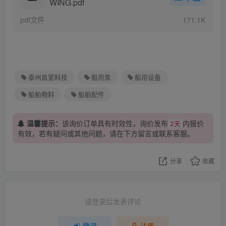
WING.pdf
pdf文件
171.1K
泰州昌宽科技
船用泵
船用设备
船舶物料
船舶配件
温馨提示：
该询价订单具有时效性，询价发布
内报价
2天
有效，若有疑问或其他问题，请在下方
留言
或联系客服。
分享
收藏
请登录后发表评论
登录
注册