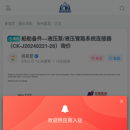
首页
报价采购
泰州昌宽
正文
船舶备件—液压泵/液压管路系统连接器
询价
（CK-J20240221-28）询价
钱易楚
关注
私信
2月21日 14:38更新
19次阅读
欢迎供应商入驻