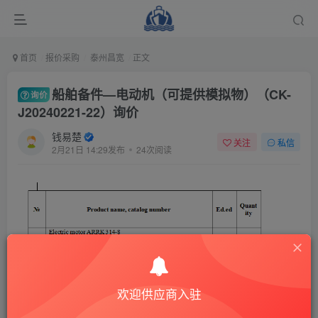
首页
报价采购
泰州昌宽
正文
船舶备件—电动机（可提供模拟物）（CK-
询价
J20240221-22）询价
钱易楚
关注
私信
2月21日 14:29发布
24次阅读
欢迎供应商入驻