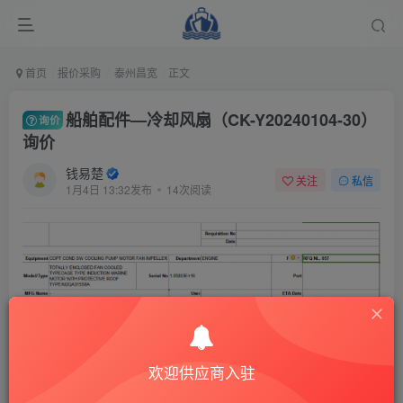
首页
报价采购
泰州昌宽
正文
船舶配件—冷却风扇（CK-Y20240104-30）
询价
询价
钱易楚
关注
私信
1月4日 13:32发布
14次阅读
欢迎供应商入驻