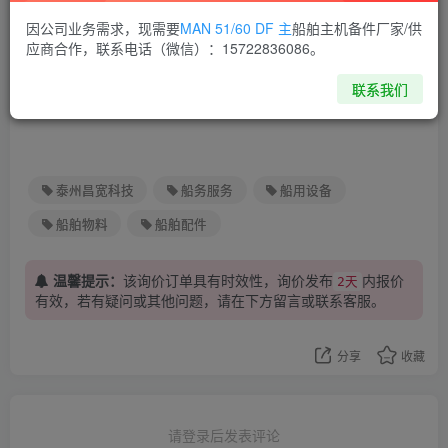
LIB-09-23-0057-COPT-COND
因公司业务需求，现需要
MAN 51/60 DF 主
船舶主机备件厂家/供
下载
-SW-COOLING-PUMP-MOTO
应商合作，联系电话（微信）：15722836086。
R-FAN-IMPELLER1.xls
xls文件
36.0K
联系我们
泰州昌宽科技
船务服务
船用设备
船舶物料
船舶配件
温馨提示：
该询价订单具有时效性，询价发布
内报价
2天
有效，若有疑问或其他问题，请在下方
留言
或联系客服。
分享
收藏
请登录后发表评论