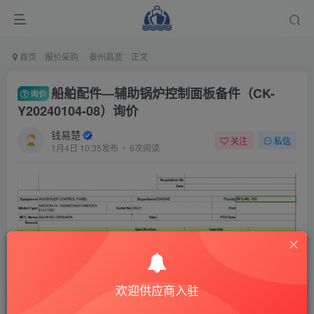
首页
报价采购
泰州昌宽
正文
船舶配件—辅助锅炉控制面板备件（CK-
询价
Y20240104-08）询价
钱易楚
关注
私信
1月4日 10:35发布
6次阅读
欢迎供应商入驻