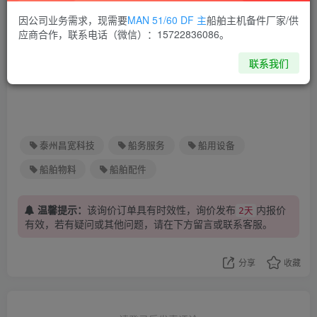
因公司业务需求，现需要
MAN 51/60 DF 主
船舶主机备件厂家/供
LIB-08-23-0033-AUX-BOILER-
下载
应商合作，联系电话（微信）：15722836086。
CONTROL-PANEL.xls
联系我们
xls文件
36.5K
泰州昌宽科技
船务服务
船用设备
船舶物料
船舶配件
温馨提示：
该询价订单具有时效性，询价发布
内报价
2天
有效，若有疑问或其他问题，请在下方
留言
或联系客服。
分享
收藏