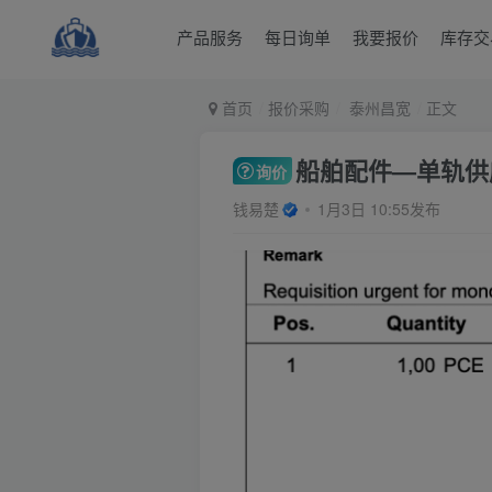
产品服务
每日询单
我要报价
库存交
首页
报价采购
泰州昌宽
正文
船舶配件—单轨供应起
询价
钱易楚
1月3日 10:55发布