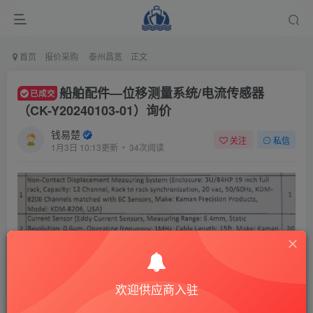
首页
报价采购
泰州昌宽
正文
船舶配件—位移测量系统/电流传感器
已成交
（CK-Y20240103-01）询价
钱易楚
关注
私信
1月3日 10:13更新
34次阅读
Non-Contact Displacement Measuring System
欢迎供应商入驻
(Enclosure: 3U/84HP 19 inch fullrack, Capacity: 12
Channel, Rack to rack synchronization, 20 vac,50/60Hz,