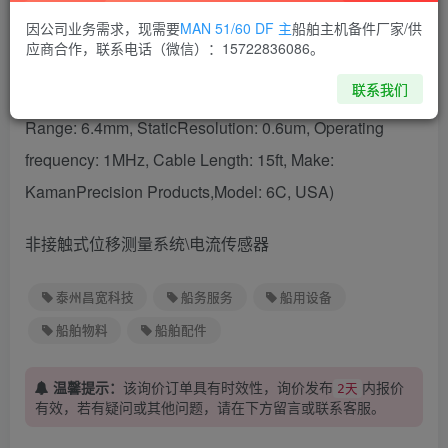
因公司业务需求，现需要
MAN 51/60 DF 主
船舶主机备件厂家/供
KDM-8206 Channels matched with 6C Sensors, Make:
应商合作，联系电话（微信）：15722836086。
Kaman Precision Products,Model: KDM-8206,USA)
联系我们
Current Sensor (Eddy Current Sensors, Measuring
Range: 6.4mm, StaticResolution: 0.6um, Operating
frequency: 1MHz, Cable Length: 15ft, Make:
KamanPrecision Products,Model: 6C, USA)
非接触式位移测量系统\电流传感器
泰州昌宽科技
船务服务
船用设备
船舶物料
船舶配件
温馨提示：
该询价订单具有时效性，询价发布
内报价
2天
有效，若有疑问或其他问题，请在下方
留言
或联系客服。