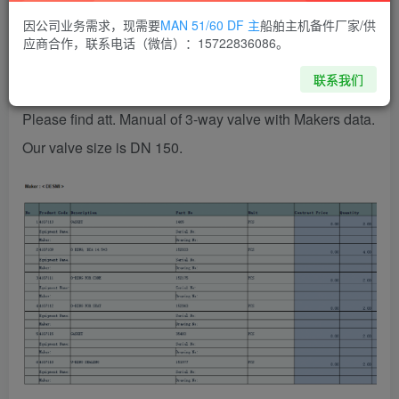
因公司业务需求，现需要
MAN 51/60 DF 主
船舶主机备件厂家/供
spares for 3-way valve of ME LDCL system.
应商合作，联系电话（微信）：15722836086。
In PAL these items include in ME LDCL circulating
联系我们
pump.
Please find att. Manual of 3-way valve with Makers data.
Our valve size is DN 150.