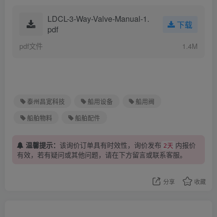
LDCL-3-Way-Valve-Manual-1.
下载
pdf
pdf文件
1.4M
泰州昌宽科技
船用设备
船用阀
船舶物料
船舶配件
温馨提示：
该询价订单具有时效性，询价发布
内报价
2天
有效，若有疑问或其他问题，请在下方
留言
或联系客服。
分享
收藏