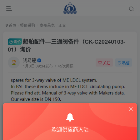
首页
报价采购
泰州昌宽
正文
船舶配件—三通阀备件（CK-C20240103-
询价
01）询价
钱易楚
关注
私信
1月3日 09:34发布
45次阅读
欢迎供应商入驻