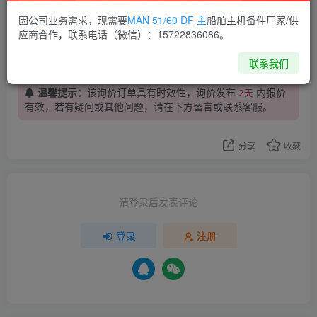
因公司业务需求，现需要
MAN 51/60 DF 主
船舶主机备件厂家/供
MAN B&W
泰州昌宽科技
船务服务
应商合作，联系电话（微信）：15722836086。
船舶物料
船舶配件
联系我们
温馨提示：
该询价订单具有时效性，询价发布
内报价
2天
有效，若有疑问或其他问题，请在下方
留言
或联系客服。
分享
收藏
请登录后发表评论
登录
注册