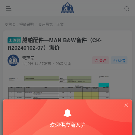
首页
报价采购
泰州昌宽
正文
船舶配件—MAN B&W备件（CK-
询价
R20240102-07）询价
管理员
关注
私信
1月2日 14:37发布
29次阅读
欢迎供应商入驻