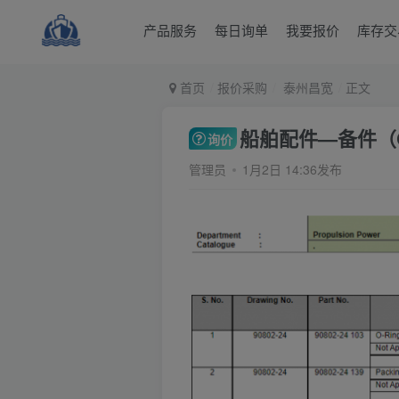
产品服务
每日询单
我要报价
库存交
首页
报价采购
泰州昌宽
正文
船舶配件—备件（CK-
询价
管理员
1月2日 14:36发布