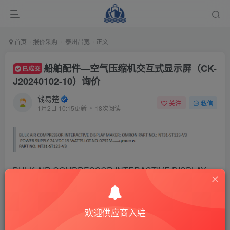
首页
报价采购
泰州昌宽
正文
船舶配件—空气压缩机交互式显示屏（CK-
已成交
J20240102-10）询价
钱易楚
关注
私信
1月2日 10:15更新
18次阅读
BULK AIR COMPRESSOR INTERACTIVE DISPLAY
MAKER: OMRON PART NO.: NT31-ST123-V3POWER
SUPPLY-24 VDC 15 WATTS LOTNO-0792M-.—OTY#
欢迎供应商入驻
02 PCPART NO.:NT31-ST123-V3