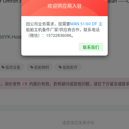
欢迎供应商入驻
因公司业务需求，现需要
MAN 51/60 DF 主
船舶主机备件厂家/供应商合作，联系电话
（微信）：15722836086。
0YK-Holder-Made in Japan
联系我们
船用设备
船舶物料
船舶配件
性，询价发布
内报价有效，若有疑问或其他问题，请在下方
留言
或联
2天
请登录后发表评论