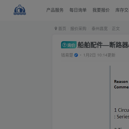
产品服务
每日询单
我要报价
库存交
首页
报价采购
泰州昌宽
正文
船舶配件—断路器/计
询价
钱易楚
1月2日 10:14更新