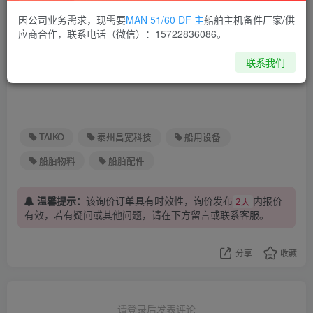
因公司业务需求，现需要
MAN 51/60 DF 主
船舶主机备件厂家/供
应商合作，联系电话（微信）：15722836086。
联系我们
TAIKO
泰州昌宽科技
船用设备
船舶物料
船舶配件
温馨提示：
该询价订单具有时效性，询价发布
内报价
2天
有效，若有疑问或其他问题，请在下方
留言
或联系客服。
分享
收藏
请登录后发表评论