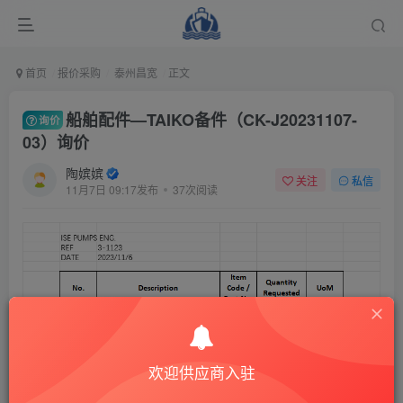
首页
报价采购
泰州昌宽
正文
船舶配件—TAIKO备件（CK-J20231107-
询价
03）询价
陶嫔嫔
关注
私信
11月7日 09:17发布
37次阅读
欢迎供应商入驻