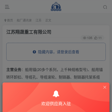
首页
船厂通讯录
江苏
正文
江苏翔晟重工有限公司
135
11
隐藏内容，请登录后查看
主营业务
：船用锚(20多个系列，上千种规格型号)、船用锚
转环卸扣、导缆孔、导缆滚轮、制链器、制链器托架系缆
桩。
THE END
欢迎供应商入驻