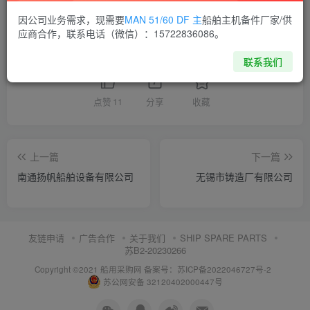
供应商通讯录
江苏
因公司业务需求，现需要
MAN 51/60 DF 主
船舶主机备件厂家/供
应商合作，联系电话（微信）：15722836086。
喜欢就支持一下吧
联系我们
点赞
11
分享
收藏
上一篇
下一篇
南通扬帆船舶设备有限公司
无锡市铸造厂有限公司
友链申请
广告合作
关于我们
SHIP SPARE PARTS
苏B2-20230266
Copyright ©2021 船用采购网
备案号：苏ICP备2022046727号-2
苏公网安备 32120402000447号