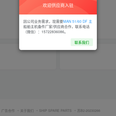
欢迎供应商入驻
喜欢就支持一下吧
因公司业务需求，现需要
MAN 51/60 DF 主
船舶主机备件厂家/供应商合作，联系电话
点赞
6
分享
收藏
（微信）：15722836086。
联系我们
广告合作
关于我们
SHIP SPARE PARTS
苏B2-20230266