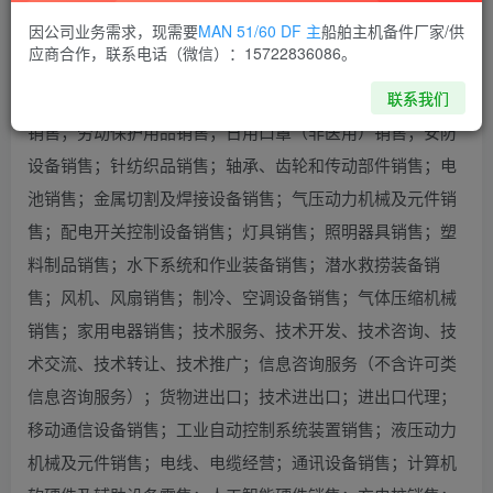
因公司业务需求，现需要
MAN 51/60 DF 主
船舶主机备件厂家/供
绳及其制品销售；船舶销售；五金产品批发；五金产品零
应商合作，联系电话（微信）：15722836086。
售；化工产品销售（不含许可类化工产品）；橡胶制品销
联系我们
售；密封件销售；办公用品销售；日用百货销售；消防器材
销售；劳动保护用品销售；日用口罩（非医用）销售；安防
设备销售；针纺织品销售；轴承、齿轮和传动部件销售；电
池销售；金属切割及焊接设备销售；气压动力机械及元件销
售；配电开关控制设备销售；灯具销售；照明器具销售；塑
料制品销售；水下系统和作业装备销售；潜水救捞装备销
售；风机、风扇销售；制冷、空调设备销售；气体压缩机械
销售；家用电器销售；技术服务、技术开发、技术咨询、技
术交流、技术转让、技术推广；信息咨询服务（不含许可类
信息咨询服务）；货物进出口；技术进出口；进出口代理；
移动通信设备销售；工业自动控制系统装置销售；液压动力
机械及元件销售；电线、电缆经营；通讯设备销售；计算机